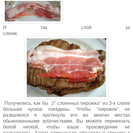
И так слой за
слоем.
Получились, как бы 2" слоенных пирожка" из 3-х слоев
больших кусков говядины. Чтобы "пирожок" не
развалился я проткнула его во многих местах
обыкновенными зубочистками. Вы можете перевязать
белой ниткой, чтобы ваше произведение не
развалилось. Затем хорошенько обваляла в специях с