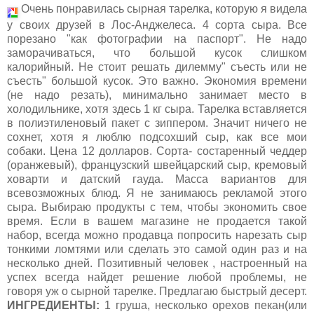
Очень понравилась сырная тарелка, которую я видела
у своих друзей в Лос-Анджелеса. 4 сорта сыра. Все
порезано "как фотографии на паспорт". Не надо
заморачиваться, что большой кусок слишком
калорийный. Не стоит решать дилемму" съесть или не
съесть" большой кусок. Это важно. Экономия времени
(не надо резать), минимально занимает место в
холодильнике, хотя здесь 1 кг сыра. Тарелка вставляется
в полиэтиленовый пакет с зиппером. Значит ничего не
сохнет, хотя я люблю подсохший сыр, как все мои
собаки. Цена 12 долларов. Сорта- состаренный чеддер
(оранжевый), французский швейцарский сыр, кремовый
ховарти и датский гауда. Масса вариантов для
всевозможных блюд. Я не занимаюсь рекламой этого
сыра. Выбираю продукты с тем, чтобы экономить свое
время. Если в вашем магазине не продается такой
набор, всегда можно продавца попросить нарезать сыр
тонкими ломтями или сделать это самой один раз и на
несколько дней. Позитивный человек , настроенный на
успех всегда найдет решение любой проблемы, не
говоря уж о сырной тарелке. Предлагаю быстрый десерт.
ИНГРЕДИЕНТЫ:
1 груша, несколько орехов пекан(или