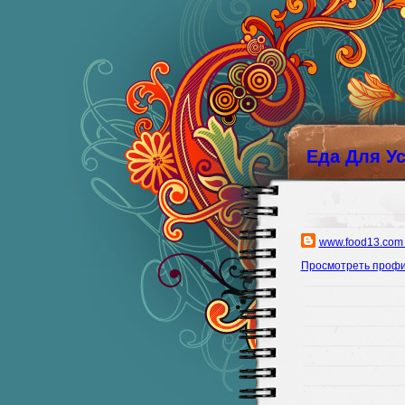
Еда Для У
www.food13.com
Просмотреть проф