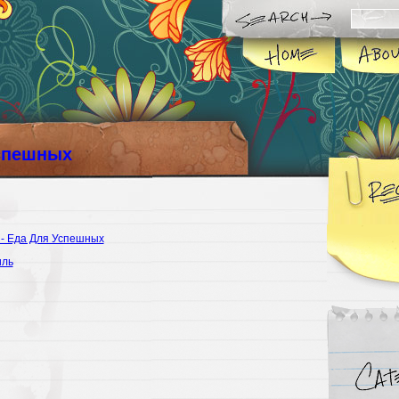
спешных
 - Еда Для Успешных
иль