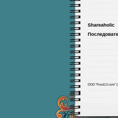
Shareaholic
Последоват
ООО "Food13.com" (2