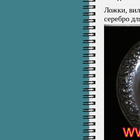
Ложки, вил
серебро дл