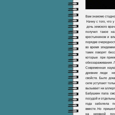
Вам знакомо стадное
Начну с того, что 
дочь земского врач
получил такое на
крестьянином и вл
порядке очередност
во время эпидемии
таких говорят бе
которые при прием
обеззараживания. Л
Современная наука
древние люди не 
свойств. Было док
силе уступают толь
вызывает ни аллерг
Бабушкин папа смо
посудой и отдельны
года заболела п
вместе. Но пришел 
на нервной по