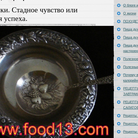
О блоге и
ки. Стадное чувство или
О жизни
я успеха.
ПОХУДЕ
Пища ду
Пища ду
Пища дух
настроен
Полезное
Полезны
Почему в
калорийн
РЕЦЕПТ
ЗАВТРА
РЕЦЕПТ
САЛАТО
Рецепты
Рецепты 
Рецепты 