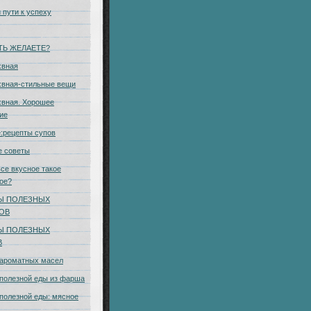
 пути к успеху
ТЬ ЖЕЛАЕТЕ?
хвная
хвная-стильные вещи
вная. Хорошее
ие
:рецепты супов
е советы
се вкусное такое
ое?
Ы ПОЛЕЗНЫХ
КОВ
Ы ПОЛЕЗНЫХ
В
 ароматных масел
полезной еды из фарша
полезной еды: мясное