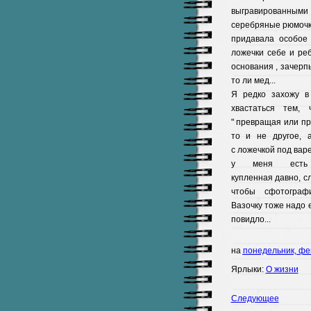
выгравированными
серебряные рюмочки
придавала особое
ложечки себе и реб
основания , зачерпы
то ли мед...
Я редко захожу в
хвастаться тем,
" превращая или пр
то и не другое, 
с ложечкой под варе
у меня есть
купленная давно, с
чтобы сфотографир
Вазочку тоже надо 
повидло...
на
понедельник, фе
Ярлыки:
О жизни
Следующее