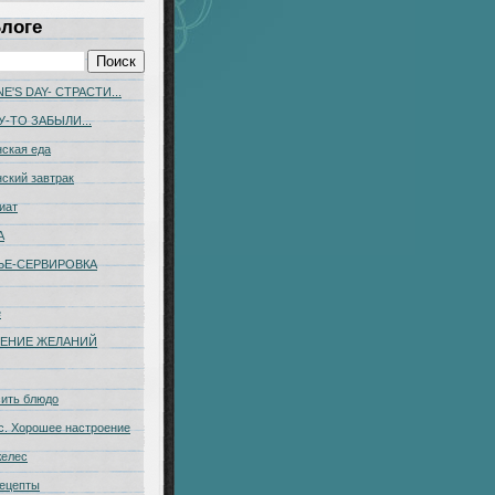
Блоге
E'S DAY- СТРАСТИ...
У-ТО ЗАБЫЛИ...
ская еда
ский завтрак
иат
А
ЬЕ-CЕРВИРОВКА
е
ЕНИЕ ЖЕЛАНИЙ
сить блюдо
с. Хорошее настроение
желес
ецепты