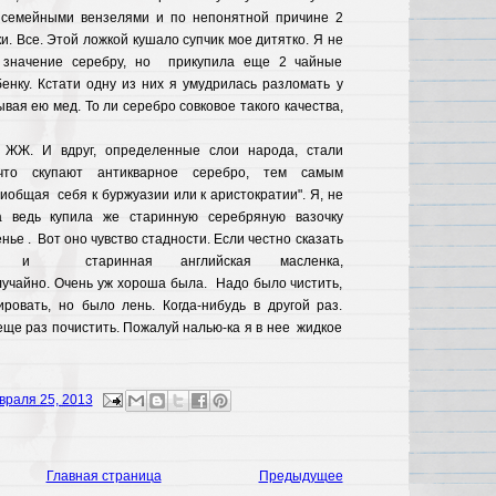
 семейными вензелями и по непонятной причине 2
. Все. Этой ложкой кушало супчик мое дитятко. Я не
 значение серебру, но прикупила еще 2 чайные
енку. Кстати одну из них я умудрилась разломать у
вая ею мед. То ли серебро совковое такого качества,
 ЖЖ. И вдруг, определенные слои народа, стали
 что скупают антикварное серебро, тем самым
иобщая себя к буржуазии или к аристократии". Я, не
а ведь купила же старинную серебряную вазочку
нье . Вот оно чувство стадности. Если честно сказать
 и старинная английская масленка,
лучайно. Очень уж хороша была. Надо было чистить,
овать, но было лень. Когда-нибудь в другой раз.
еще раз почистить. Пожалуй налью-ка я в нее жидкое
враля 25, 2013
Главная страница
Предыдущее