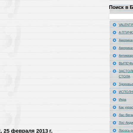
Поиск в 
VALENTIN
А ПТИЧК
Американ
Американ
Антиквар
ВЫПЕЧК
ЗАСТОЛ
СТОЛА
Здоровь
ИСПОЛН
Икра
Как укра
Лас-Вега
Лос-Анд
 25 февраля 2013 г.
Лосось-р