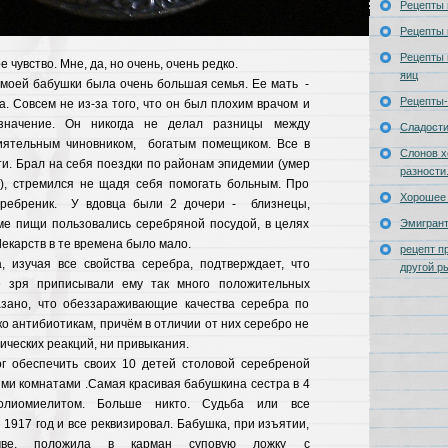
Рецепты 
Рецепты 
Рецепты 
 чувство. Мне, да, но очень, очень редко.
яиц
у моей бабушки была очень большая семья. Ее мать -
Рецепты-
а. Совсем не из-за того, что он был плохим врачом и
значение. Он никогда не делал разницы между
Сладост
иятельным чиновником, богатым помещиком. Все в
Слонов х
и. Брал на себя поездки по районам эпидемии (умер
разности
), стремился не щадя себя помогать больным. Про
Хорошее 
ссребреник. У вдовца были 2 дочери - близнецы,
е пищи пользовались серебряной посудой, в целях
Эмигран
екарств в те времена было мало.
рецепт п
, изучая все свойства серебра, подтверждает, что
другой р
зря приписывали ему так много положительных
азано, что обеззараживающие качества серебра по
ко антибиотикам, причём в отличии от них серебро не
ических реакций, ни привыкания.
г обеспечить своих 10 детей столовой серебреной
ми комнатами .Самая красивая бабушкина сестра в 4
олиомиелитом. Больше никто. Судьба или все
1917 год и все реквизировал. Бабушка, при изъятии,
чве, положила в карман суповую ложку с