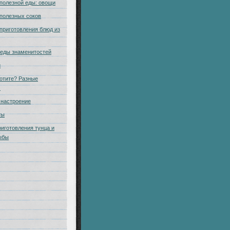
полезной еды: овощи
полезных соков
приготовления блюд из
еды знаменитостей
и
отите? Разные
.
настроение
ты
риготовления тунца и
ыбы