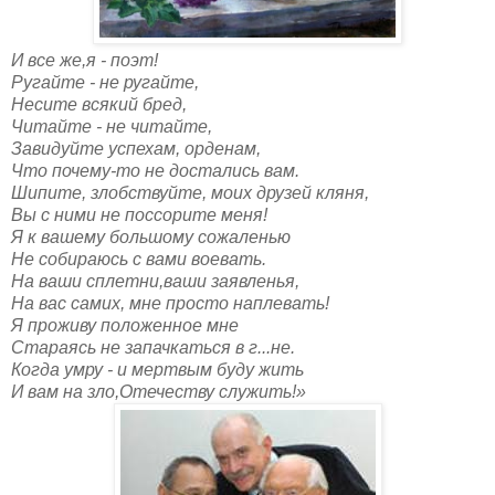
И все же,я - поэт!
Ругайте - не ругайте,
Несите всякий бред,
Читайте - не читайте,
Завидуйте успехам, орденам,
Что почему-то не достались вам.
Шипите, злобствуйте, моих друзей кляня,
Вы с ними не поссорите меня!
Я к вашему большому сожаленью
Не собираюсь с вами воевать.
На ваши сплетни,ваши заявленья,
На вас самих, мне просто наплевать!
Я проживу положенное мне
Стараясь не запачкаться в г...не.
Когда умру - и мертвым буду жить
И вам на зло,Отечеству служить!»