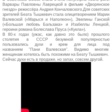
Варвары Павловны Лаврецкой в фильме «Дворянское
гнездо» режиссёра Андрея Кончаловского.Для советских
зрителей Беата Тышкевич стала олицетворением Марии
Валевской («Марыся и Наполеон»), Эвелины Ганской
(«Большая любовь Бальзака» и Изабеллы Ленцкой,
героини романа Болеслава Пруса («Кукла»).
В 80-х годах (ужас, как давно это было) прошлого
столетия в СССР безумной популярностью
пользовались духи и крем для лица под
названием "Пани Валевская". Видимо многим
женщинам хотелось быть похожими на Беату Тышкевич.
Сейчас духи есть в продаже, но запах, совсем другой.