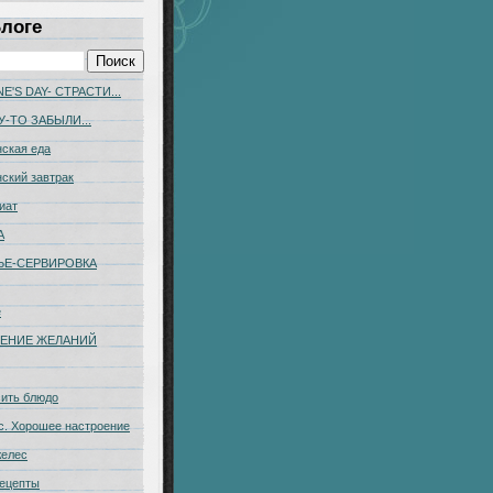
Блоге
E'S DAY- СТРАСТИ...
У-ТО ЗАБЫЛИ...
ская еда
ский завтрак
иат
А
ЬЕ-CЕРВИРОВКА
е
ЕНИЕ ЖЕЛАНИЙ
сить блюдо
с. Хорошее настроение
желес
ецепты