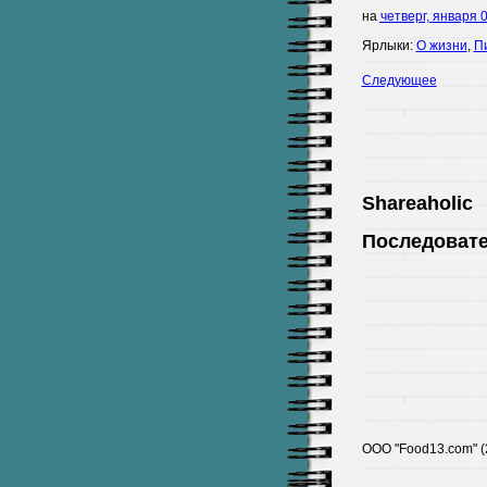
на
четверг, января 
Ярлыки:
О жизни
,
П
Следующее
Shareaholic
Последоват
ООО "Food13.com" (2