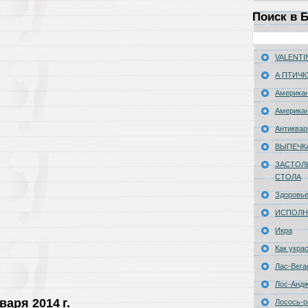
Поиск в 
VALENTIN
А ПТИЧК
Американ
Американ
Антиквар
ВЫПЕЧК
ЗАСТОЛ
СТОЛА
Здоровь
ИСПОЛН
Икра
Как укра
Лас-Вега
Лос-Анд
варя 2014 г.
Лосось-р