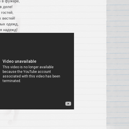
в в фужере,
в деле!
 гостей,
 вестей!
ных одежд,
я надежд
!