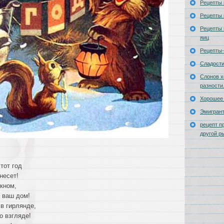
Рецепты 
Рецепты 
Рецепты 
яиц
Рецепты-
Сладост
Слонов х
разности
Хорошее 
Эмигран
рецепт п
другой р
тот год
несет!
окном,
 ваш дом!
в гирлянде,
о взгляде!