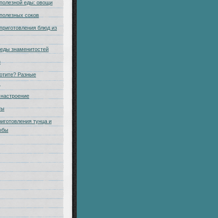
полезной еды: овощи
полезных соков
приготовления блюд из
еды знаменитостей
и
отите? Разные
.
настроение
ты
риготовления тунца и
ыбы