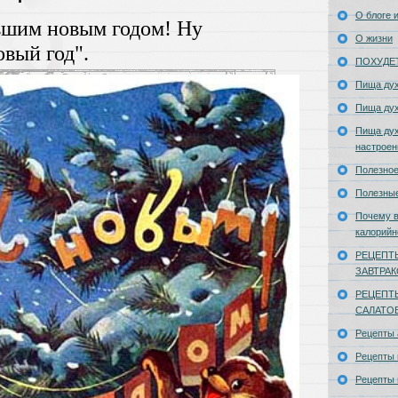
О блоге и
вшим новым годом! Ну
О жизни
овый год".
ПОХУДЕ
Пища ду
Пища ду
Пища дух
настроен
Полезное
Полезны
Почему в
калорийн
РЕЦЕПТ
ЗАВТРА
РЕЦЕПТ
САЛАТО
Рецепты
Рецепты 
Рецепты 