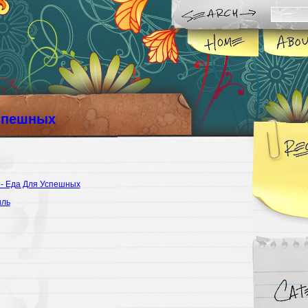
спешных
 - Еда Для Успешных
иль