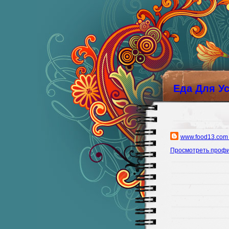
Еда Для У
www.food13.com
Просмотреть проф