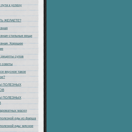
 пути к успеху
ТЬ ЖЕЛАЕТЕ?
хвная
хвная-стильные вещи
вная. Хорошее
ие
:рецепты супов
е советы
се вкусное такое
ое?
Ы ПОЛЕЗНЫХ
КОВ
Ы ПОЛЕЗНЫХ
В
 ароматных масел
полезной еды из фарша
полезной еды: мясное