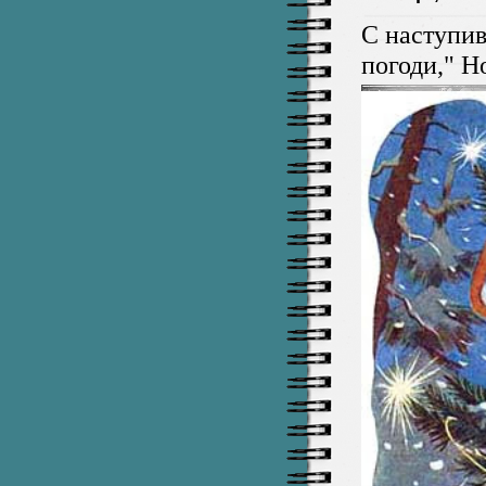
С наступи
погоди," Н