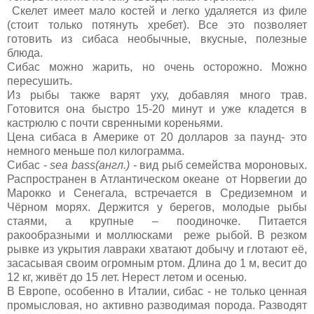
Скелет имеет мало костей и легко удаляется из филе
(стоит только потянуть хребет). Все это позволяет
готовить из сибаса необычные, вкусные, полезные
блюда.
Сибас можно жарить, но очень осторожно. Можно
пересушить.
Из рыбы также варят уху, добавляя много трав.
Готовится она быстро 15-20 минут и уже кладется в
кастрюлю с почти свренными кореньями.
Цена сибаса в Америке от 20 долларов за паунд- это
немного меньше пол килограмма.
Сибас -
sea bass(англ.) -
вид рыб семейства мороновых.
Распространен в Атлантическом океане от Норвегии до
Марокко и Сенегала, встречается в Средиземном и
Чёрном морях. Держится у берегов, молодые рыбы
стаями, а крупные – поодиночке. Питается
ракообразными и моллюсками реже рыбой. В резком
рывке из укрытия лавраки хватают добычу и глотают её,
засасывая своим огромным ртом. Длина до 1 м, весит до
12 кг, живёт до 15 лет. Нерест летом и осенью.
В Европе, особенно в Италии, сибас - не только ценная
промысловая, но активно разводимая порода. Разводят