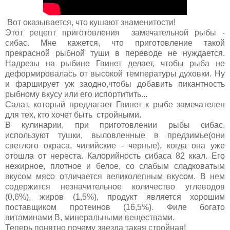
Вот оказывается, что кушают знаменитости!
Этот рецепт приготовления замечательной рыбы -
сибас. Мне кажется, что приготовление такой
прекрасной рыбной туши в переводе не нуждается.
Надрезы на рыбине Гвинет делает, чтобы рыба не
деформировалась от высокой температуры духовки. Ну
и фарширует уж заодно,чтобы добавить пикантность
рыбному вкусу или его испортитить...
Салат, который предлагает Гвинет к рыбе замечателен
для тех, кто хочет быть стройными.
В кулинарии, при приготовлении рыбы сибас,
используют тушки, выловленные в предзимье(они
светлого окраса, чилийские - черные), когда она уже
отошла от нереста. Калорийность сибаса 82 ккал. Его
нежирное, плотное и белое, со слабым сладковатым
вкусом мясо отличается великолепным вкусом. В нем
содержится незначительное количество углеводов
(0,6%), жиров (1,5%), продукт является хорошим
поставщиком протеинов (16,5%). Филе богато
витаминами В, минеральными веществами.
Теперь понятно почему звезда такая стройная!