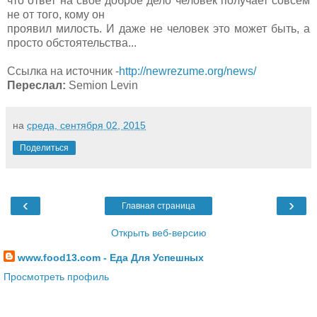
что ответ на свое доброе дело человек получает совсем
не от того, кому он
проявил милость. И даже не человек это может быть, а
просто обстоятельства...
Ссылка на источник -
http://newrezume.org/news/
Переслал:
Semion Levin
на
среда, сентября 02, 2015
Поделиться
‹
›
Главная страница
Открыть веб-версию
www.food13.com - Еда Для Успешных
Просмотреть профиль