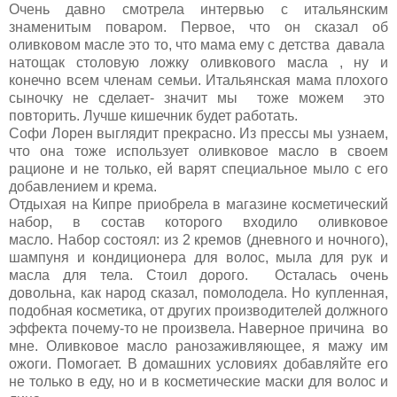
Очень давно смотрела интервью с итальянским
знаменитым поваром. Первое, что он сказал об
оливковом масле это то, что мама ему с детства давала
натощак столовую ложку оливкового масла , ну и
конечно всем членам семьи. Итальянская мама плохого
сыночку не сделает- значит мы тоже можем это
повторить. Лучше кишечник будет работать.
Софи Лорен выглядит прекрасно. Из прессы мы узнаем,
что она тоже использует оливковое масло в своем
рационе и не только, ей варят специальное мыло с его
добавлением и крема.
Отдыхая на Кипре приобрела в магазине косметический
набор, в состав которого входило оливковое
масло. Набор состоял: из 2 кремов (дневного и ночного),
шампуня и кондиционера для волос, мыла для рук и
масла для тела. Стоил дорого. Осталась очень
довольна, как народ сказал, помолодела. Но купленная,
подобная косметика, от других производителей должного
эффекта почему-то не произвела. Наверное причина во
мне. Оливковое масло ранозаживляющее, я мажу им
ожоги. Помогает. В домашних условиях добавляйте его
не только в еду, но и в косметические маски для волос и