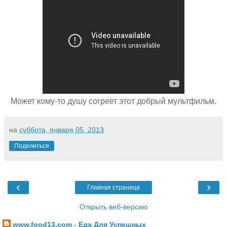
Может кому-то душу согреет этот добрый мультфильм.
на
суббота, января 05, 2013
Поделиться
‹
›
Главная страница
Открыть веб-версию
www.food13.com - Еда Для Успешных