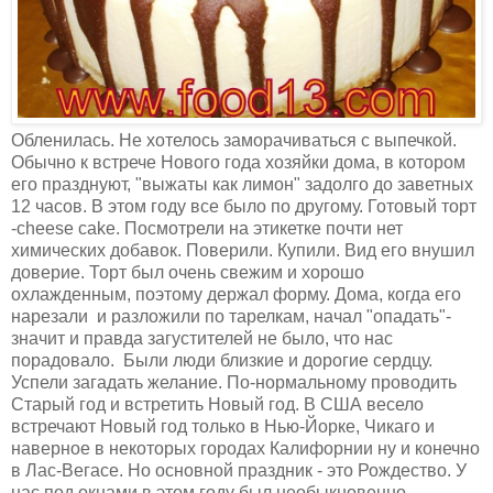
Обленилась. Не хотелось заморачиваться с выпечкой.
Обычно к встрече Нового года хозяйки дома, в котором
его празднуют, "выжаты как лимон" задолго до заветных
12 часов. В этом году все было по другому. Готовый торт
-
cheese cake. Посмотрели на этикетке почти нет
химических добавок. Поверили. Купили. Вид его внушил
доверие. Торт был очень свежим и хорошо
охлажденным, поэтому держал форму. Дома, когда его
нарезали и разложили по тарелкам, начал "опадать"-
значит и правда загустителей не было, что нас
порадовало.
Были люди близкие и дорогие сердцу.
Успели загадать желание. По-нормальному проводить
Старый год и встретить Новый год. В США весело
встречают Новый год только в Нью-Йорке, Чикаго и
наверное в некоторых городах Калифорнии ну и конечно
в Лас-Вегасе. Но основной праздник - это Рождество. У
нас под окнами в этом году был необыкновенно