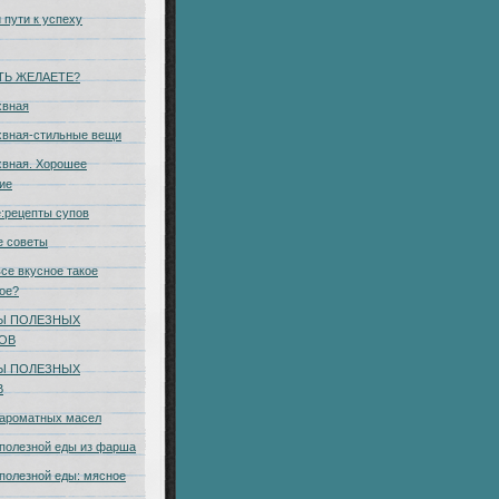
 пути к успеху
ТЬ ЖЕЛАЕТЕ?
хвная
хвная-стильные вещи
вная. Хорошее
ие
:рецепты супов
е советы
се вкусное такое
ое?
Ы ПОЛЕЗНЫХ
КОВ
Ы ПОЛЕЗНЫХ
В
 ароматных масел
полезной еды из фарша
полезной еды: мясное