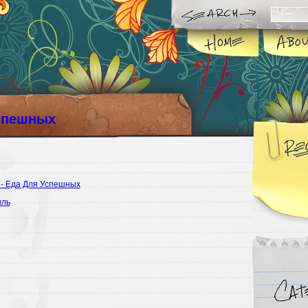
спешных
 - Еда Для Успешных
иль