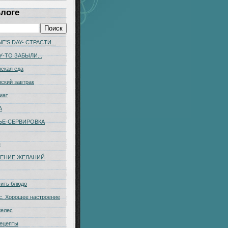
Блоге
E'S DAY- СТРАСТИ...
У-ТО ЗАБЫЛИ...
ская еда
ский завтрак
иат
А
ЬЕ-CЕРВИРОВКА
е
ЕНИЕ ЖЕЛАНИЙ
сить блюдо
с. Хорошее настроение
желес
ецепты