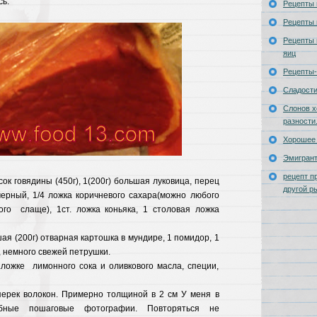
ь.
Рецепты 
Рецепты 
Рецепты 
яиц
Рецепты-
Сладост
Слонов х
разности
Хорошее 
Эмигран
рецепт п
сок говядины (450г), 1(200г) большая луковица, перец
другой р
ерный, 1/4 ложка коричневого сахара(можно любого
ого слаще), 1ст. ложка коньяка, 1 столовая ложка
ая (200г) отварная картошка в мундире, 1 помидор, 1
 немного свежей петрушки.
.ложке лимонного сока и оливкового масла, специи,
ерек волокон. Примерно толщиной в 2 см У меня в
бные пошаговые фотографии. Повторяться не