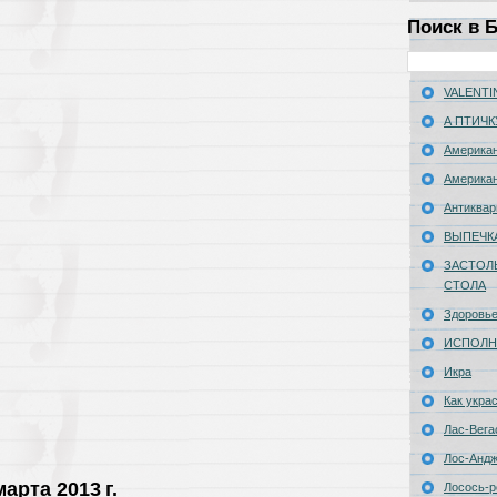
Поиск в 
VALENTIN
А ПТИЧК
Американ
Американ
Антиквар
ВЫПЕЧК
ЗАСТОЛ
СТОЛА
Здоровь
ИСПОЛН
Икра
Как укра
Лас-Вега
Лос-Анд
арта 2013 г.
Лосось-р