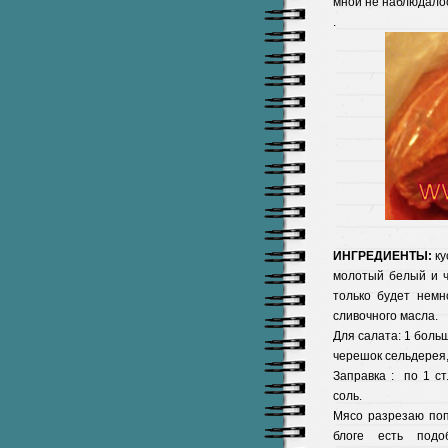
мной не наблюдалос
.
ИНГРЕДИЕНТЫ:
ку
молотый белый и ч
только будет немн
сливочного масла.
Для салата: 1 больш
черешок сельдерея,
Заправка : по 1 ст
соль.
Мясо разрезаю поп
блоге есть подо