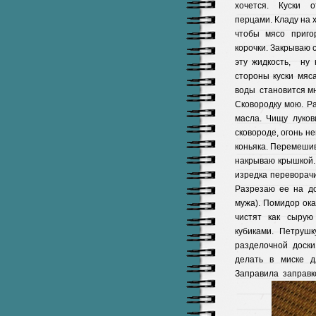
хочется. Куски
перцами. Кладу на х
чтобы мясо приго
корочки. Закрываю с
эту жидкость, ну 
стороны куски мяса
воды становится мн
Сковородку мою. Ра
масла. Чищу луков
сковороде, огонь н
коньяка. Перемешив
накрываю крышкой. 
изредка переворачи
Разрезаю ее на до
мужа). Помидор ок
чистят как сырую
кубиками. Петруш
разделочной доски
делать в миске д
Заправила заправко