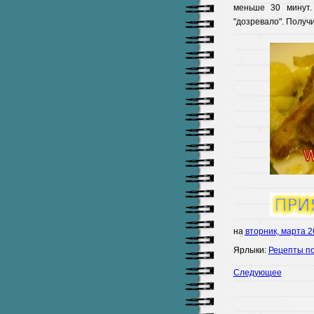
меньше 30 минут.
"дозревало". Получ
на
вторник, марта 2
Ярлыки:
Рецепты по
Следующее