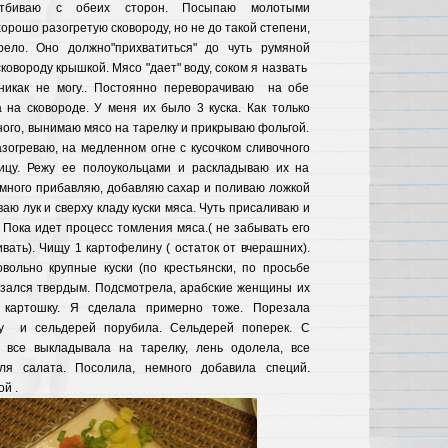
 отбиваю с обеих сторон. Посыпаю молотыми
орошо разогретую сковороду, но не до такой степени,
рело. Оно должно"прихватиться" до чуть румяной
ковороду крышкой. Мясо "дает" воду, соком я назвать
никак не могу.. Постоянно переворачиваю на обе
 на сковороде. У меня их было 3 куска. Как только
ого, вынимаю мясо на тарелку и прикрываю фольгой.
зогреваю, на медленном огне с кусочком сливочного
ицу. Режу ее полоукольцами и раскладываю их на
емного прибавляю, добавляю сахар и поливаю ложкой
аю лук и сверху кладу куски мяса. Чуть присаливаю и
Пока идет процесс томления мяса.( не забывать его
вать). Чищу 1 картофелину ( остаток от вчерашних).
вольно крупные куски (по крестьянски, по просьбе
азался твердым. Подсмотрела, арабские женщины их
 картошку. Я сделала примерно тоже. Порезала
ку и сельдерей порубила. Сельдерей поперек. С
 все выкладывала на тарелку, лень одолела, все
ля салата. Посолила, немного добавила специй.
й .