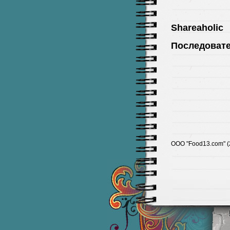
Shareaholic
Последоват
ООО "Food13.com" (2