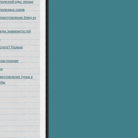
полезной еды: овощи
полезных соков
приготовления блюд из
еды знаменитостей
и
отите? Разные
.
настроение
ты
риготовления тунца и
ыбы