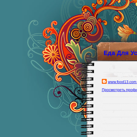
Еда Для У
www.food13.com
Просмотреть проф