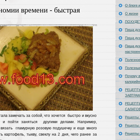
О блоге и
номии времени - быстрая
О жизни
ПОХУДЕ
Пища ду
Пища ду
Пища дух
настроен
Полезное
Полезны
Почему в
калорийн
РЕЦЕПТ
ЗАВТРА
РЕЦЕПТ
САЛАТО
ала замечать за собой, что хочется быстро и вкусно
Рецепты
ть и пойти заняться другими делами. Например,
Рецепты 
 вязать гламурную розовую подушечку и еще много
Рецепты 
ть картофель, тыкву, свеклу на 2 дня, чего ранее за