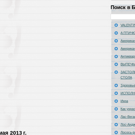
Поиск в 
VALENTIN
А ПТИЧК
Американ
Американ
Антиквар
ВЫПЕЧК
ЗАСТОЛ
СТОЛА
Здоровь
ИСПОЛН
Икра
Как укра
Лас-Вега
Лос-Анд
ая 2013 г.
Лосось-р