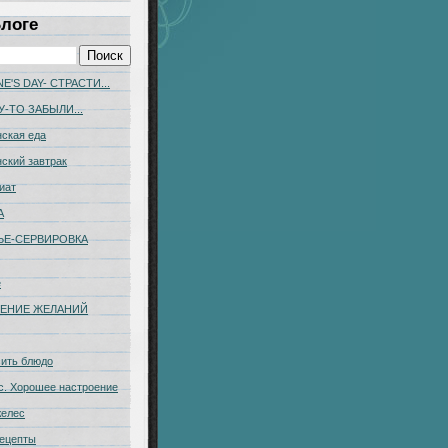
Блоге
E'S DAY- СТРАСТИ...
У-ТО ЗАБЫЛИ...
ская еда
ский завтрак
иат
А
ЬЕ-CЕРВИРОВКА
е
ЕНИЕ ЖЕЛАНИЙ
сить блюдо
с. Хорошее настроение
желес
ецепты