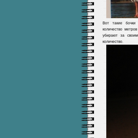
Вот такие бочки
количество метров
убирают за своим
количество.