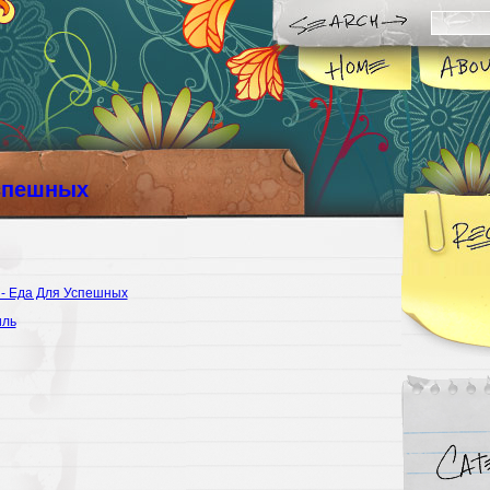
спешных
 - Еда Для Успешных
иль