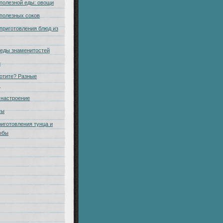
полезной еды: овощи
полезных соков
приготовления блюд из
еды знаменитостей
и
отите? Разные
.
настроение
ты
риготовления тунца и
ыбы