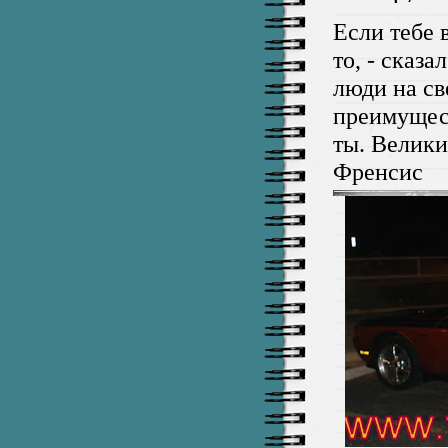
Если тебе 
то, - сказа
люди на св
преимущес
ты. Велики
Френсис