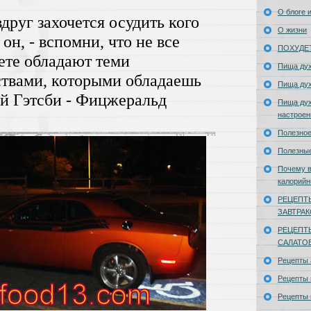
О блоге и
вдруг захочется осудить кого
О жизни
л он, - вспомни, что не все
ПОХУДЕ
ете обладают теми
Пища ду
твами, которыми обладаешь
Пища ду
й Гэтсби - Фицжеральд
Пища дух
настроен
Полезное
Полезны
Почему в
калорийн
РЕЦЕПТ
ЗАВТРА
РЕЦЕПТ
САЛАТО
Рецепты
Рецепты 
Рецепты 