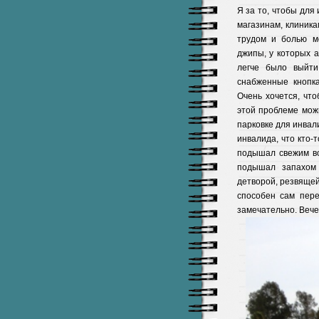
Я за то, чтобы для
магазинам, клиник
трудом и болью м
джипы, у которых 
легче было выйти
снабженные кнопк
Очень хочется, чт
этой проблеме мож
парковке для инвал
инвалида, что кто-
подышал свежим во
подышал запахом 
детворой, резвящей
способен сам пере
замечательно. Вече