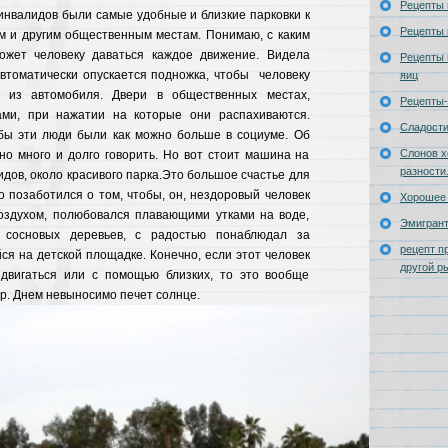
Рецепты 
 инвалидов были самые удобные и близкие парковки к
Рецепты 
ам и другим общественным местам. Понимаю, с каким
ожет человеку даваться каждое движение. Видела
Рецепты 
автоматически опускается подножка, чтобы человеку
яиц
 из автомобиля. Двери в общественных местах,
Рецепты-
ами, при нажатии на которые они распахиваются.
Сладост
обы эти люди были как можно больше в социуме. Об
Слонов х
но много и долго говорить. Но вот стоит машина на
разности
идов, около красивого парка.Это большое счастье для
то позаботился о том, чтобы, он, нездоровый человек
Хорошее 
здухом, полюбовался плавающими утками на воде,
Эмигран
сосновых деревьев, с радостью понаблюдал за
рецепт п
ся на детской площадке. Конечно, если этот человек
другой р
двигаться или с помощью близких, то это вообще
р. Днем невыносимо печет солнце.