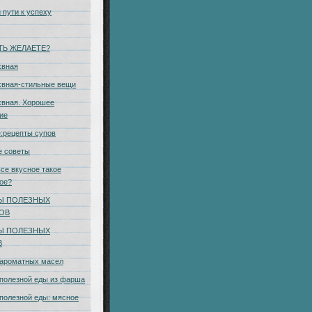
 пути к успеху
ТЬ ЖЕЛАЕТЕ?
хвная
хвная-стильные вещи
вная. Хорошее
ие
:рецепты супов
е советы
се вкусное такое
ое?
Ы ПОЛЕЗНЫХ
КОВ
Ы ПОЛЕЗНЫХ
В
 ароматных масел
полезной еды из фарша
полезной еды: мясное