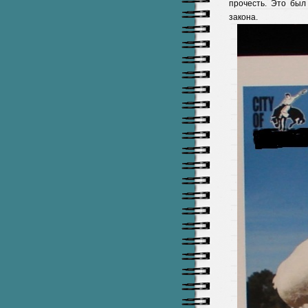
прочесть. Это был
закона.