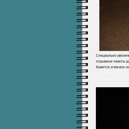
Специально увеличи
отрывные пакеты дл
Кажется этим 