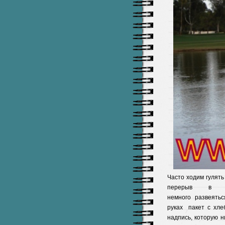
Часто ходим гулять
перерыв в про
немного развеять
руках пакет с хл
надпись, которую н