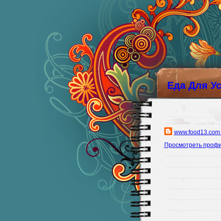
Еда Для У
www.food13.com
Просмотреть проф