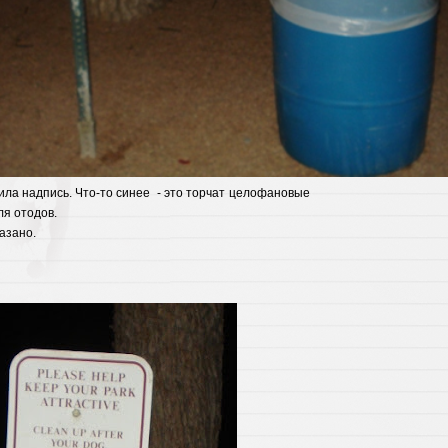
ла надпись. Что-то синее - это торчат целофановые
я отодов.
все сказано.