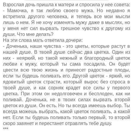
Взрослая дочь пришла к матери и спросила у нее совета:
- Мамочка, я так люблю своего мужа. Но недавно я
встретила другого человека, и теперь все мои мысли
лишь о нем. Я не хочу изменять мужу даже в мыслях, но
у меня нет сил вырвать грешное чувство к другому из
души. Что мне делать?
На эти слова мать ответила дочери:
- Доченька, наши чувства - это цветы, которые растут в
нашей душе. В твоей душе сейчас два цветка. Один из
них - неяркий, но такой нежный и благородный цветок
любви к мужу, который ты сама посадила. Он будет
цвести всю твою жизнь и принесет радостные плоды,
если ты будешь поливать его. Другой цветок - яркий, но
ядовитый цветок страсти, который вырос без спроса в
твоей душе, и как сорняк крадет все силы у первого
цветка. При этом он недолговечен и бесплоден, как ни
поливай. Доченька, не в твоих силах вырвать второй
цветок из души. Он есть. Но ты всегда имеешь выбор. Ты
всегда можешь выбрать, какой цветок поливать, а какой
нет. Если ты будешь поливать только первый, то второй
скоро завянет и перестанет отравлять тебе душу.
***