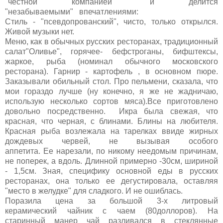
"честной компанией" и делится
"незабываемыми" впечатлениями:
Стиль - "псевдопрованский", чисто, только открылся.
Живой музыки нет.
Меню, как в обычных русских ресторанах, традиционный
салат"Оливье", горячее- бефстроганы, бифштексы,
жаркое, рыба (номинал обычного московского
ресторана). Гарнир - картофель , в основном пюре.
Заказывали обильный стол. Про пельмени, сказала, что
мои гораздо лучше (ну конечно, я же не жадничаю,
использую несколько сортов мяса).Все приготовлено
довольно посредственно. Икра была свежая, что
красная, что черная, с блинами. Блины на любителя.
Красная рыба возлежала на тарелках ввиде жирных
дождевых червей, не вызывая особого
аппетита. Ее нарезали, по никому неедомым причинам,
не поперек, а вдоль. Длинной примерно -30см, шириной
- 1,5см. Зная, специфику основной еды в русских
ресторанах, она только ее дегустировала, оставляя
"место в желудке" для сладкого. И не ошиблась.
Поразила цена за большой 3-х литровый
керамический чайник с чаем (80доллоров). На
старинный манер чай разливался в стеклянные