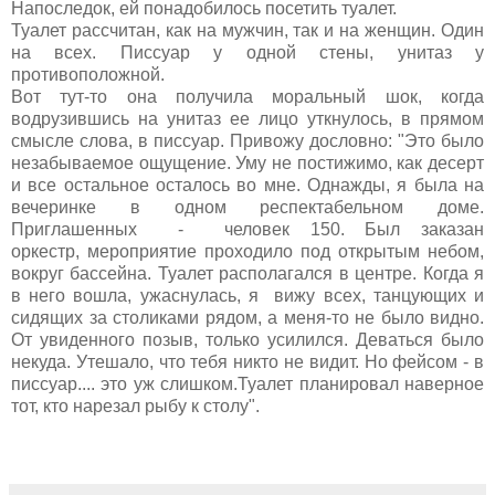
Напоследок, ей понадобилось посетить туалет.
Туалет рассчитан, как на мужчин, так и на женщин. Один
на всех. Писсуар у одной стены, унитаз у
противоположной.
Вот тут-то она получила моральный шок, когда
водрузившись на унитаз ее лицо уткнулось, в прямом
смысле слова, в писсуар. Привожу дословно: "Это было
незабываемое ощущение. Уму не постижимо, как десерт
и все остальное осталось во мне. Однажды, я была на
вечеринке в одном респектабельном доме.
Приглашенных - человек 150. Был заказан
оркестр, мероприятие проходило под открытым небом,
вокруг бассейна. Туалет располагался в центре. Когда я
в него вошла, ужаснулась, я вижу всех, танцующих и
сидящих за столиками рядом, а меня-то не было видно.
От увиденного позыв, только усилился. Деваться было
некуда. Утешало, что тебя никто не видит. Но фейсом - в
писсуар.... это уж слишком.Туалет планировал наверное
тот, кто нарезал рыбу к столу".