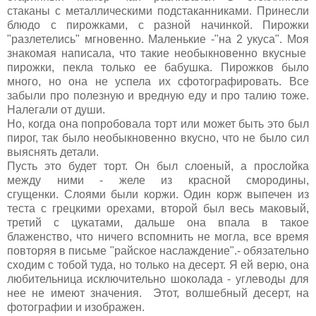
стаканы с металлическими подстаканниками. Принесли
блюдо с пирожками, с разной начинкой. Пирожки
"разлетелись" мгновенно. Маленькие -"на 2 укуса". Моя
знакомая написала, что такие необыкновенно вкусные
пирожки, пекла только ее бабушка. Пирожков было
много, но она не успела их сфотографировать. Все
забыли про полезную и вредную еду и про талию тоже.
Налегали от души.
Но, когда она попробовала торт или может быть это был
пирог, так было необыкновенно вкусно, что не было сил
выяснять детали.
Пусть это будет торт. Он был слоеный, а прослойка
между ними - желе из красной смородины,
сгущенки. Слоями были коржи. Один корж выпечен из
теста с грецкими орехами, второй был весь маковый,
третий с цукатами, дальше она впала в такое
блаженство, что ничего вспомнить не могла, все время
повторяя в письме "райское наслаждение".- обязательно
сходим с тобой туда, но только на десерт. Я ей верю, она
любительница исключительно шоколада - углеводы для
нее не имеют значения. Этот, волшебный десерт, на
фотографии и изображен.