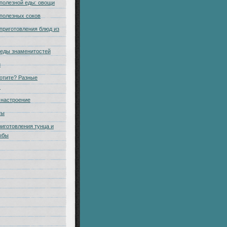
полезной еды: овощи
полезных соков
приготовления блюд из
еды знаменитостей
и
отите? Разные
.
настроение
ты
риготовления тунца и
ыбы