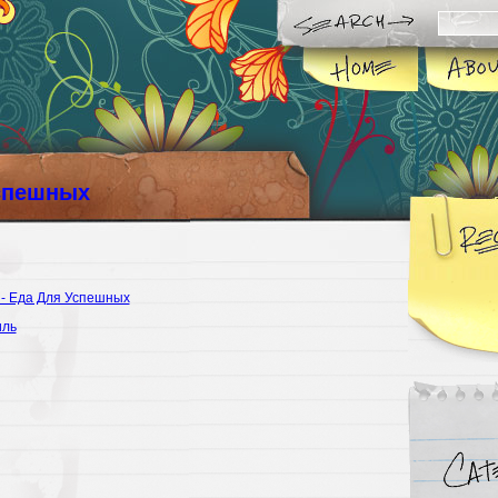
спешных
 - Еда Для Успешных
иль