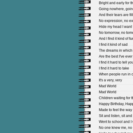
Bright
and
early
for
t
Going
nowhere
,
goin
And
their
tears
are
fil
No
expression
,
no
ex
Hide
my
head
I
want
No
tomorrow
,
no
tom
And
I
find
it
kind
of
fu
I
find
it
kind
of
sad
The
dreams
in
which
Are
the
best
I
've
ever
I
find
it
hard
to
tell
yo
I
find
it
hard
to
take
When
people
run
in
c
It
's
a
very
,
very
Mad
World
Mad
World
Children
waiting
for
t
Happy
Birthday
,
Hap
Made
to
feel
the
way
Sit
and
listen
,
sit
and
Went
to
school
and
I
No
one
knew
me
,
no