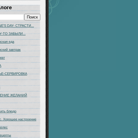
Блоге
E'S DAY- СТРАСТИ...
У-ТО ЗАБЫЛИ...
ская еда
ский завтрак
иат
А
ЬЕ-CЕРВИРОВКА
е
ЕНИЕ ЖЕЛАНИЙ
сить блюдо
с. Хорошее настроение
желес
ецепты