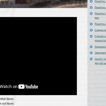
Рецепты 
Рецепты 
Рецепты 
яиц
Рецепты-
Сладост
Слонов х
разности
Хорошее 
Эмигран
рецепт п
другой р
iliar
faces
n
out
faces