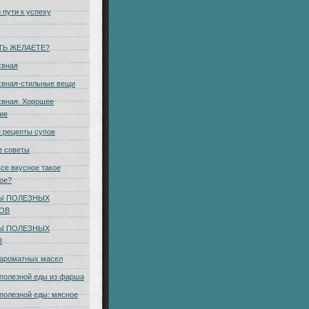
 пути к успеху
ТЬ ЖЕЛАЕТЕ?
хвная
хвная-стильные вещи
вная. Хорошее
ие
:рецепты супов
е советы
се вкусное такое
ое?
Ы ПОЛЕЗНЫХ
КОВ
Ы ПОЛЕЗНЫХ
В
 ароматных масел
полезной еды из фарша
полезной еды: мясное