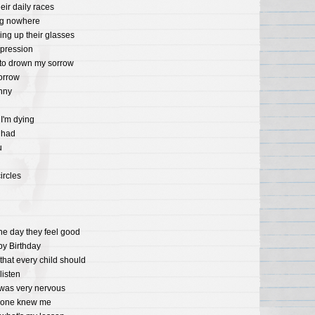
heir
daily
races
g
nowhere
ling
up
their
glasses
pression
to
drown
my
sorrow
orrow
nny
I
'm
dying
had
u
ircles
he
day
they
feel
good
py
Birthday
that
every
child
should
listen
was
very
nervous
one
knew
me