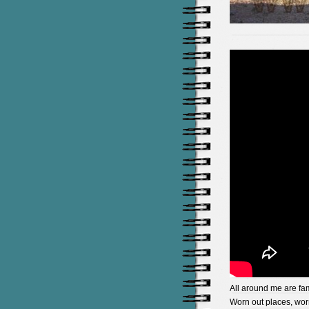
All
around
me
are
fam
Worn
out
places
,
wor