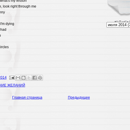
what
's
my
lesson
e
,
look
right
through
me
nny
I
'm
dying
had
u
ircles
2014
НИЕ ЖЕЛАНИЙ
Главная страница
Предыдущее