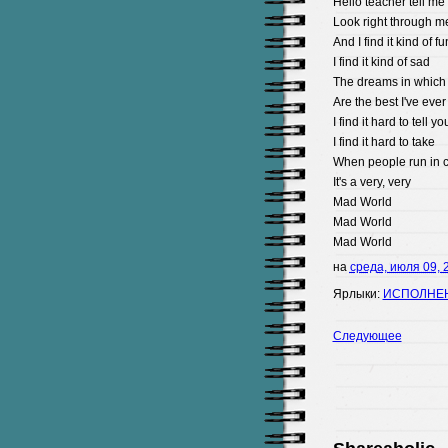
Hello
teacher
tell
me
Look
right
through
m
And
I
find
it
kind
of
fu
I
find
it
kind
of
sad
The
dreams
in
which
Are
the
best
I
've
ever
I
find
it
hard
to
tell
yo
I
find
it
hard
to
take
When
people
run
in
c
It
's
a
very
,
very
Mad
World
Mad
World
Mad
World
на
среда, июля 09, 
Ярлыки:
ИСПОЛНЕ
Следующее