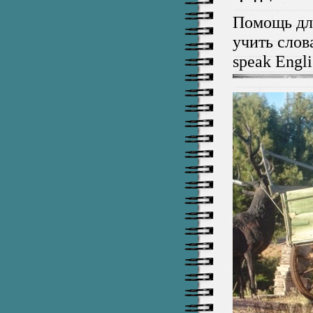
Помощь для
учить слов
speak Engli