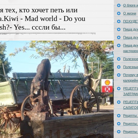
О блоге и
 тех, кто хочет петь или
О жизни
а.Kiwi - Mad world - Do you
ПОХУДЕ
sh?- Yes... сссли бы...
Пища ду
Пища ду
Пища дух
настроен
Полезное
Полезны
Почему в
калорийн
РЕЦЕПТ
ЗАВТРА
РЕЦЕПТ
САЛАТО
Рецепты
Рецепты 
Рецепты 