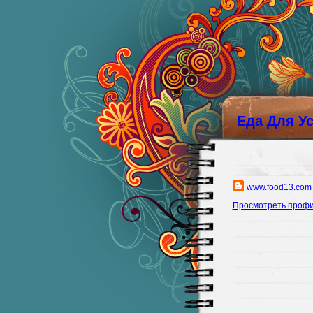
Еда Для У
www.food13.com
Просмотреть проф