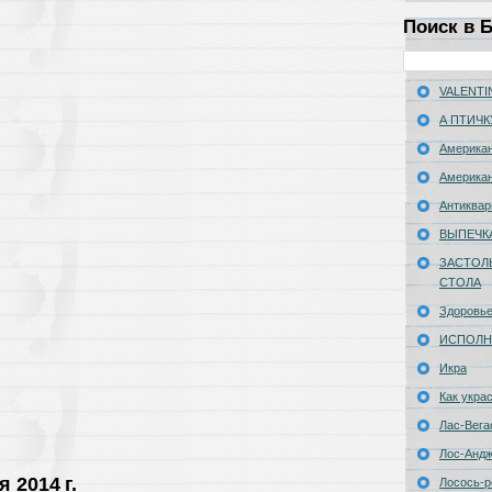
Поиск в 
VALENTIN
А ПТИЧК
Американ
Американ
Антиквар
ВЫПЕЧК
ЗАСТОЛ
СТОЛА
Здоровь
ИСПОЛН
Икра
Как укра
Лас-Вега
Лос-Анд
 2014 г.
Лосось-р