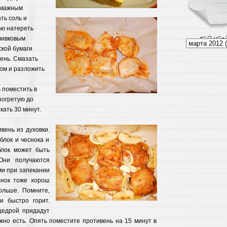
умажным
ть соль и
ью натереть
ливковым
ской бумаги
ень. Смазать
ом и разложить
 поместить в
зогретую до
кать 30 минут.
вень из духовки.
блок и чеснока и
блок может быть
Они получаются
ми при запекании
снок тоже хорош
больше. Помните,
и быстро горит.
цедрой придадут
жно есть. Опять поместите противень на 15 минут в