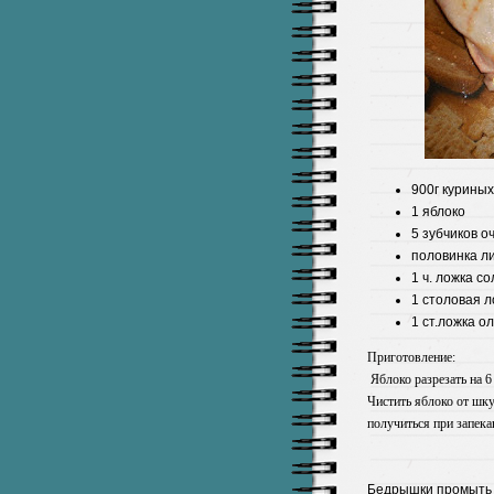
900г 
1 яблоко
5 зубчиков о
половинка л
1 ч. ложка со
1 столовая л
1 ст.ложка о
Приготовление:
Яблоко разрезать на 6 
Чистить яблоко от шку
получиться при запека
Бедрышки промыть 