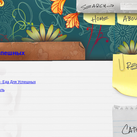
спешных
 - Еда Для Успешных
иль