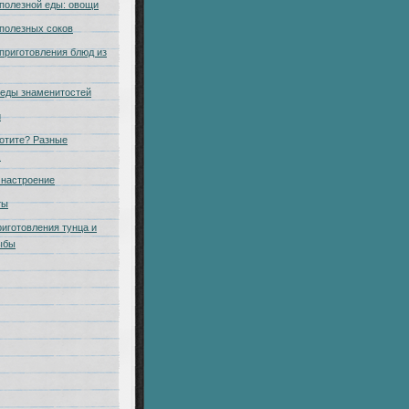
полезной еды: овощи
полезных соков
приготовления блюд из
еды знаменитостей
и
отите? Разные
.
настроение
ты
риготовления тунца и
ыбы