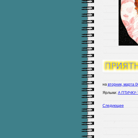
на
вторник, марта 0
Ярлыки:
А ПТИЧКУ-
Следующее