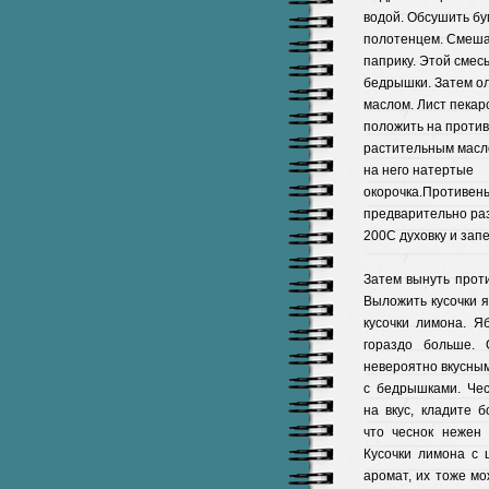
водой. Обсушить б
полотенцем. Смеша
паприку. Этой смес
бедрышки. Затем о
маслом. Лист пекар
положить на против
растительным масл
на него натертые
окорочка.Противень
предварительно ра
200С духовку и запе
Затем вынуть проти
Выложить кусочки я
кусочки лимона. Я
гораздо больше. 
невероятно вкусны
с бедрышками. Че
на вкус, кладите 
что чеснок нежен 
Кусочки лимона с 
аромат, их тоже мо