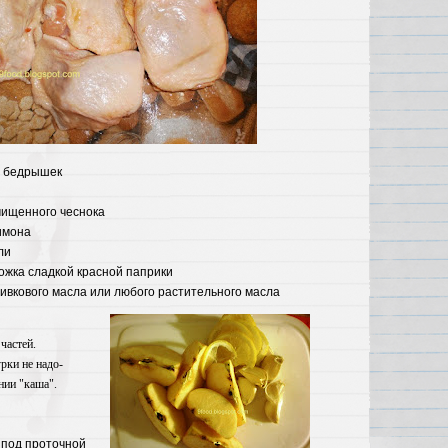
куриных бедрышек
чищенного чеснока
имона
ли
ожка сладкой красной паприки
ливкового масла или любого растительного масла
частей.
рки не надо-
нии "каша".
под проточной