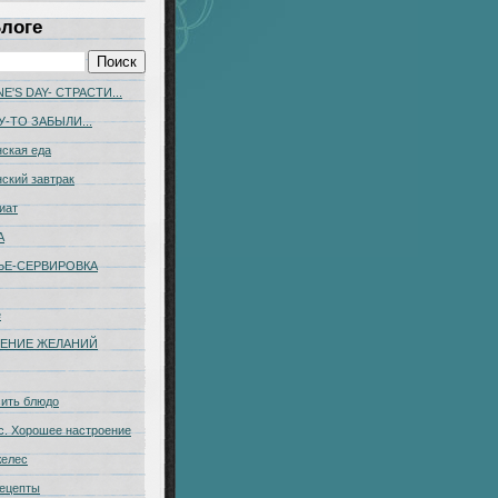
Блоге
E'S DAY- СТРАСТИ...
У-ТО ЗАБЫЛИ...
ская еда
ский завтрак
иат
А
ЬЕ-CЕРВИРОВКА
е
ЕНИЕ ЖЕЛАНИЙ
сить блюдо
с. Хорошее настроение
желес
ецепты