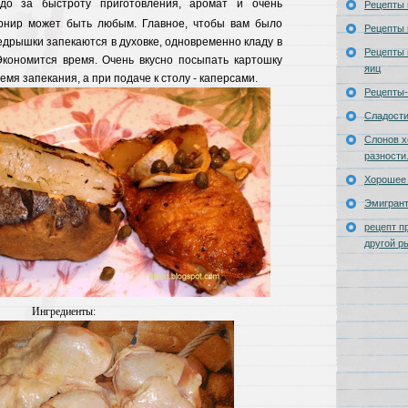
до за быстроту приготовления, аромат и очень
Рецепты 
рнир может быть любым. Главное, чтобы вам было
Рецепты 
бедрышки запекаются в духовке, одновременно кладу в
Рецепты 
 Экономится время. Очень вкусно посыпать картошку
яиц
емя запекания, а при подаче к столу - каперсами.
Рецепты-
Сладост
Слонов х
разности
Хорошее 
Эмигран
рецепт п
другой р
Ингредиенты: