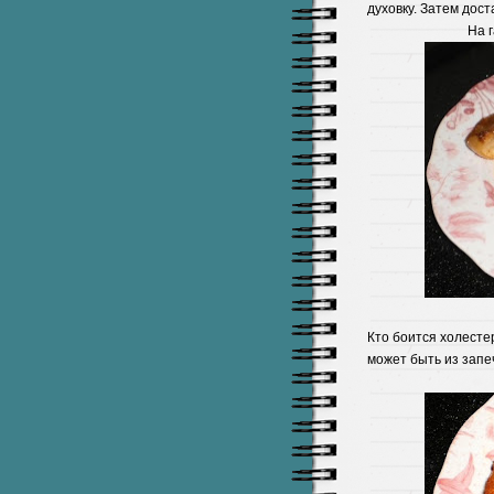
духовку. Затем дост
На 
Кто боится холесте
может быть из запе