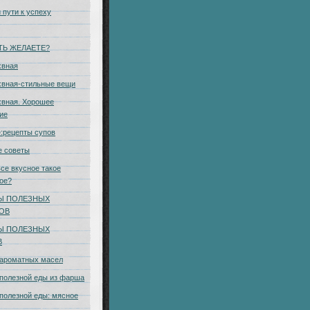
 пути к успеху
ТЬ ЖЕЛАЕТЕ?
хвная
хвная-стильные вещи
вная. Хорошее
ие
:рецепты супов
е советы
се вкусное такое
ое?
Ы ПОЛЕЗНЫХ
КОВ
Ы ПОЛЕЗНЫХ
В
 ароматных масел
полезной еды из фарша
полезной еды: мясное