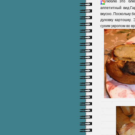
Люблю это блю
аппетитный вид.Га
вкусно. Поскольку 
духовку картошку.
сухим укропом во вр