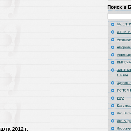
Поиск в 
VALENTIN
А ПТИЧК
Американ
Американ
Антиквар
ВЫПЕЧК
ЗАСТОЛ
СТОЛА
Здоровь
ИСПОЛН
Икра
Как укра
Лас-Вега
Лос-Анд
рта 2012 г.
Лосось-р