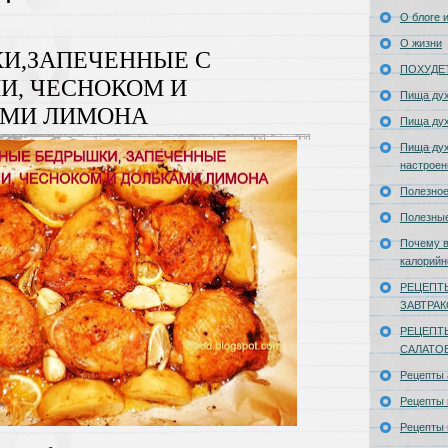
О блоге и
Е
О жизни
И,ЗАПЕЧЕННЫЕ С
ПОХУДЕ
И, ЧЕСНОКОМ И
Пища ду
МИ ЛИМОНА
Пища ду
Пища дух
настроен
Полезное
Полезны
Почему в
калорийн
РЕЦЕПТ
ЗАВТРА
РЕЦЕПТ
САЛАТО
Рецепты
Рецепты 
Рецепты 