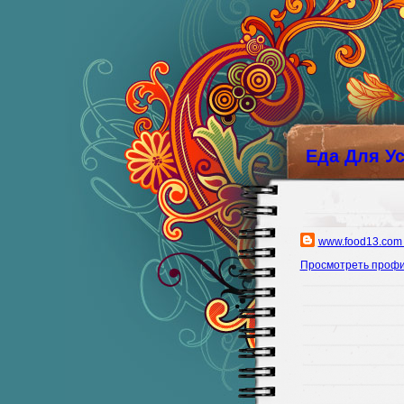
Еда Для У
www.food13.com
Просмотреть проф