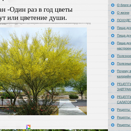
О блоге и
н -Один раз в год цветы
О жизни
ут или цветение души.
ПОХУДЕ
Пища ду
Пища ду
Пища дух
настроен
Полезное
Полезны
Почему в
калорийн
РЕЦЕПТ
ЗАВТРА
РЕЦЕПТ
САЛАТО
Рецепты
Рецепты 
Рецепты 