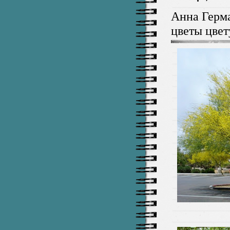
Анна Герма
цветы цвет