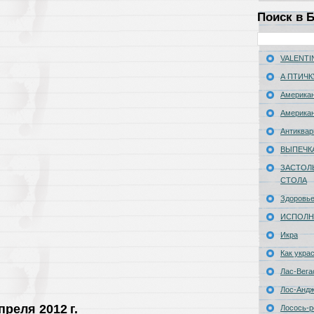
Поиск в 
VALENTIN
А ПТИЧК
Американ
Американ
Антиквар
ВЫПЕЧК
ЗАСТОЛ
СТОЛА
Здоровь
ИСПОЛН
Икра
Как укра
Лас-Вега
Лос-Анд
преля 2012 г.
Лосось-р