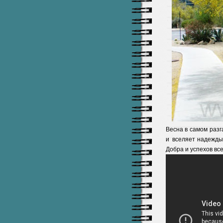
Весна в самом разг
и вселяет надежды 
Добра и успехов все