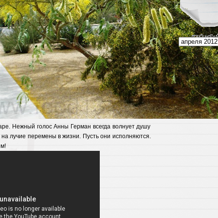
аре. Нежный голос Анны Герман всегда волнует душу
на лучие перемены в жизни. Пусть они исполняются.
м!