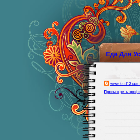
Еда Для У
www.food13.com
Просмотреть проф