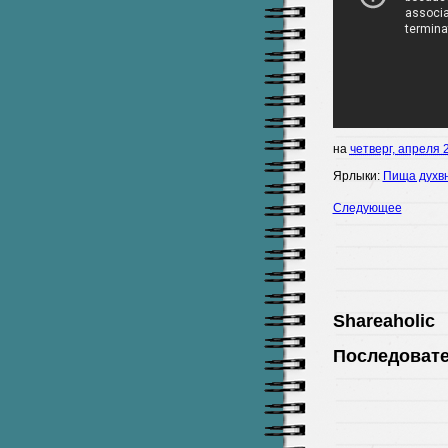
на
четверг, апреля 
Ярлыки:
Пища духв
Следующее
Shareaholic
Последоват