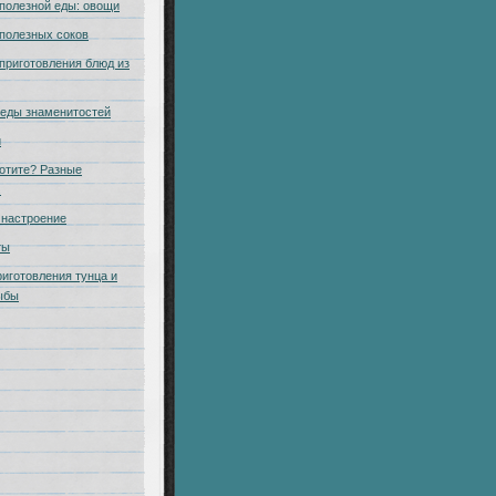
полезной еды: овощи
полезных соков
приготовления блюд из
еды знаменитостей
и
отите? Разные
.
настроение
ты
риготовления тунца и
ыбы