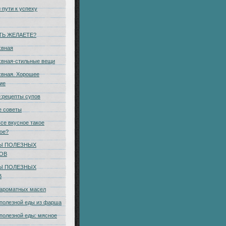
 пути к успеху
ТЬ ЖЕЛАЕТЕ?
хвная
хвная-стильные вещи
вная. Хорошее
ие
:рецепты супов
е советы
се вкусное такое
ое?
Ы ПОЛЕЗНЫХ
КОВ
Ы ПОЛЕЗНЫХ
В
 ароматных масел
полезной еды из фарша
полезной еды: мясное