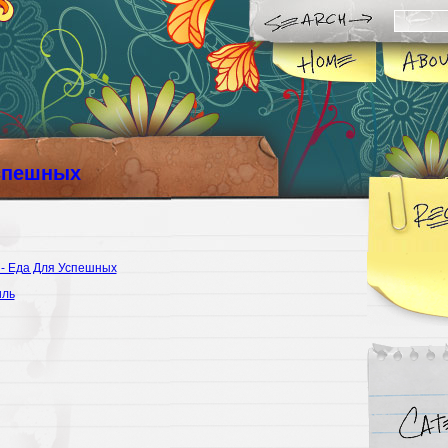
спешных
 - Еда Для Успешных
иль