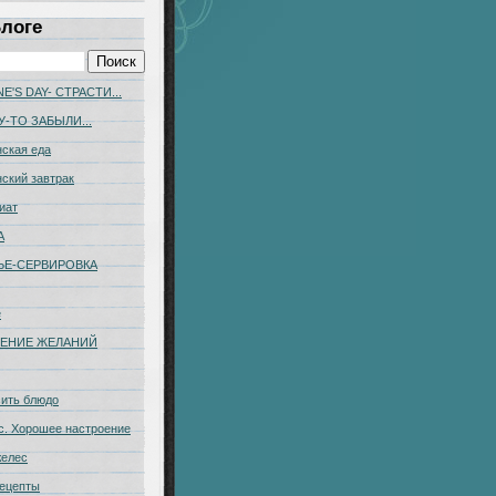
Блоге
E'S DAY- СТРАСТИ...
У-ТО ЗАБЫЛИ...
ская еда
ский завтрак
иат
А
ЬЕ-CЕРВИРОВКА
е
ЕНИЕ ЖЕЛАНИЙ
сить блюдо
с. Хорошее настроение
желес
ецепты