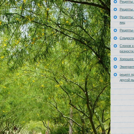
Рецепты 
Рецепты 
Рецепты 
яиц
Рецепты-
Сладост
Слонов х
разности
Хорошее 
Эмигран
рецепт п
другой р