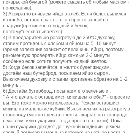
пекарьской бумагой (можете смазать её любым маслом -
по-желанию).
3) Аккуратно вливаем яйцо в хлеб. Если белок вылился
из хлеба, оставьте как есть, он просто запечётся
снаружи(противень холодный и белок,
поэтому"несхватывается")
4) В предварительно разогретую до 250*С духовку,
ставим противень с хлебом и яйцом на 5 -10 минут
(время запекания зависит от величины яйца), поэтому
рекомендую проверять яйцо каждые 2-3 минуты,
особенно если хотите получить жидкий желток.
5) Когда белок запечётся, а желток будет жидким,
достаём наш бутерброд, посыпаем яйцо сыром.
Выключаем духовку и ставим противень обратно на 1 -2
минуты.
6) Достаём бутерброд, посыпаем его зеленью и..
" А что делать с оставшимся мякишем хлеба?" - спросите
вы. Его тоже можно использовать. Режем оставшися
мякиш на маленькие кубики. Высыпаем их на разогретую
сковороду (можно сделать гренки - жарьте на сковороде
с маслом, или сухарики - тогда просто на сухой). Пока
наши сухарики доходят до "нужной кондиции" режем
спелый помидор (у меня на веточке) на четыре части, а