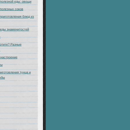
полезной еды: овощи
полезных соков
приготовления блюд из
еды знаменитостей
и
отите? Разные
.
настроение
ты
риготовления тунца и
ыбы