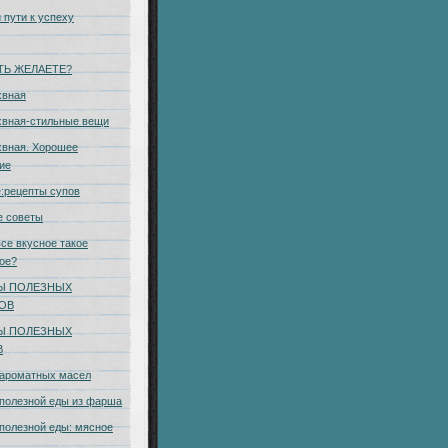
 пути к успеху
ТЬ ЖЕЛАЕТЕ?
хвная
хвная-стильные вещи
вная. Хорошее
ие
:рецепты супов
е советы
се вкусное такое
ое?
Ы ПОЛЕЗНЫХ
КОВ
Ы ПОЛЕЗНЫХ
В
 ароматных масел
полезной еды из фарша
полезной еды: мясное