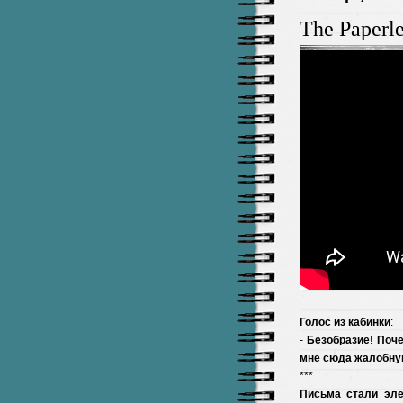
The Paperl
Голос
из
кабинки
:
-
Безобразие
!
Поч
мне
сюда
жалобну
***
Письма
стали
эл