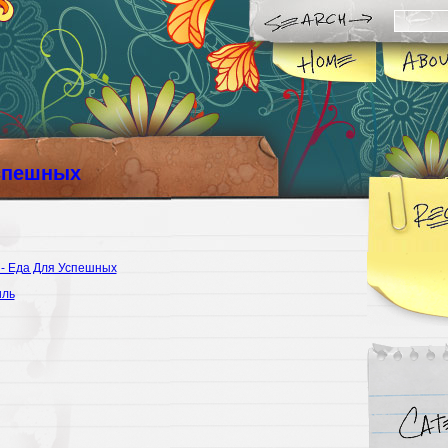
спешных
 - Еда Для Успешных
иль