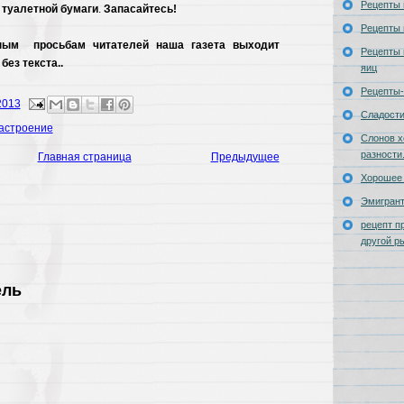
Рецепты 
туалетной
бумаги
.
Запасайтесь!
Рецепты 
ным
просьбам
читателей
наша
газета
выходит
Рецепты 
без
текста..
яиц
Рецепты-
2013
Сладост
астроение
Слонов х
разности
Главная страница
Предыдущее
Хорошее 
Эмигран
рецепт п
другой р
ель