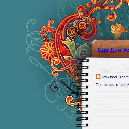
Еда Для У
www.food13.com
Просмотреть проф