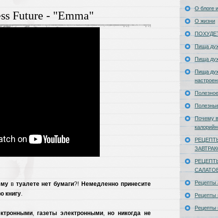
О блоге и
ess Future - "Emma"
О жизни
ПОХУДЕ
Пища ду
Пища ду
Пища дух
настроен
Полезное
Полезны
Почему в
калорийн
РЕЦЕПТ
ЗАВТРА
РЕЦЕПТ
САЛАТО
Рецепты
ему
в
туалете
нет
бумаги
?!
Немедленно
принесите
ю
книгу
.
Рецепты 
Рецепты 
ектронными
,
газеты
электронными
,
но
никогда
не