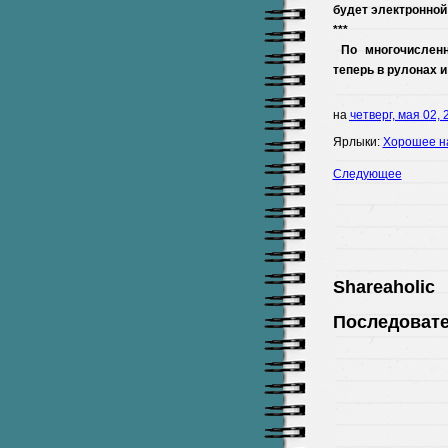
будет
электронной
***
По
многочислен
теперь
в
рулонах
и
на
четверг, мая 02, 
Ярлыки:
Хорошее н
Следующее
Shareaholic
Последоват