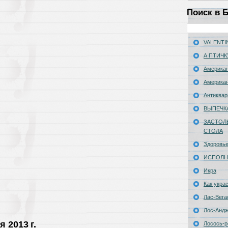
Поиск в 
VALENTIN
А ПТИЧК
Американ
Американ
Антиквар
ВЫПЕЧК
ЗАСТОЛ
СТОЛА
Здоровь
ИСПОЛН
Икра
Как укра
Лас-Вега
Лос-Анд
я 2013 г.
Лосось-р