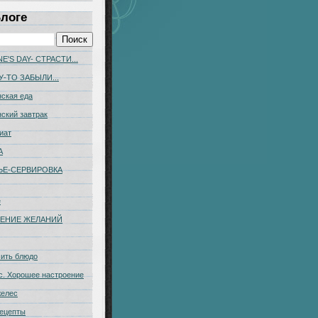
Блоге
E'S DAY- СТРАСТИ...
У-ТО ЗАБЫЛИ...
ская еда
ский завтрак
иат
А
ЬЕ-CЕРВИРОВКА
е
ЕНИЕ ЖЕЛАНИЙ
сить блюдо
с. Хорошее настроение
желес
ецепты