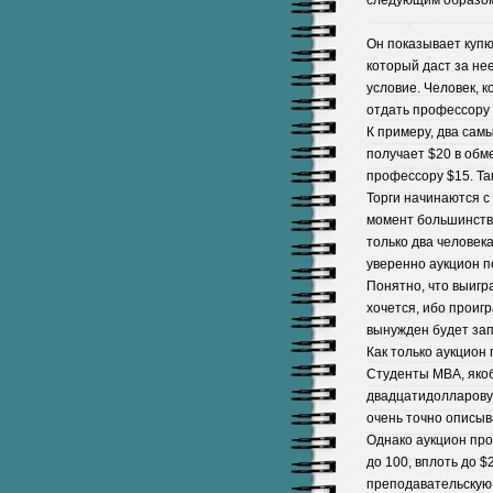
Он показывает купюр
который даст за не
условие. Человек, 
отдать профессору т
К примеру, два сам
получает $20 в обме
профессору $15. Та
Торги начинаются с
момент большинство
только два человек
уверенно аукцион п
Понятно, что выигр
хочется, ибо проигр
вынужден будет зап
Как только аукцион 
Студенты MBA, якоб
двадцатидолларову
очень точно описы
Однако аукцион про
до 100, вплоть до 
преподавательскую 