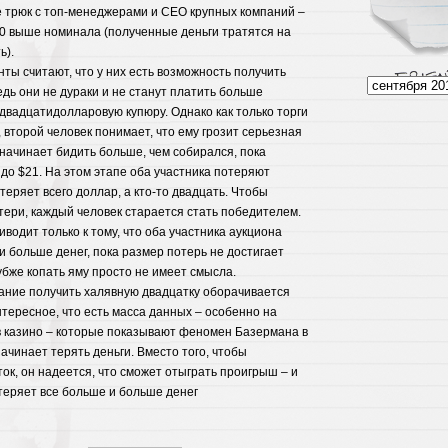
 трюк с топ-менеджерами и CEO крупных компаний –
20 выше номинала (полученные деньги тратятся на
ь).
ты считают, что у них есть возможность получить
едь они не дураки и не станут платить больше
 двадцатидолларовую купюру. Однако как только торги
 второй человек понимает, что ему грозит серьезная
 начинает бидить больше, чем собирался, пока
 до $21. На этом этапе оба участника потеряют
отеряет всего доллар, а кто-то двадцать. Чтобы
ери, каждый человек старается стать победителем.
иводит только к тому, что оба участника аукциона
и больше денег, пока размер потерь не достигает
убже копать яму просто не имеет смысла.
ание получить халявную двадцатку оборачивается
тересное, что есть масса данных – особенно на
 казино – которые показывают феномен Базермана в
ачинает терять деньги. Вместо того, чтобы
ок, он надеется, что сможет отыграть проигрыш – и
 теряет все больше и больше денег