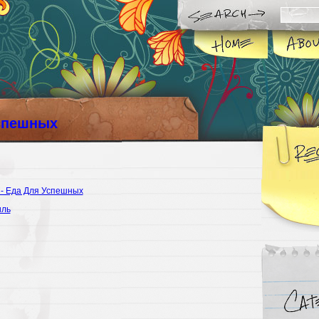
спешных
 - Еда Для Успешных
иль