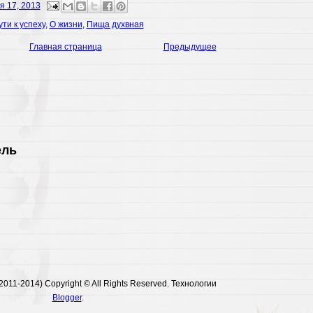
я 17, 2013
ути к успеху
,
О жизни
,
Пища духвная
Главная страница
Предыдущее
ель
011-2014) Copyright © All Rights Reserved. Технологии
Blogger
.