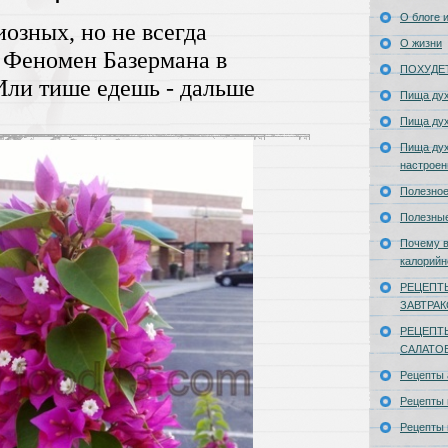
О блоге и
озных, но не всегда
О жизни
 Феномен Базермана в
ПОХУДЕ
Или тише едешь - дальше
Пища ду
Пища ду
Пища дух
настроен
Полезное
Полезны
Почему в
калорийн
РЕЦЕПТ
ЗАВТРА
РЕЦЕПТ
САЛАТО
Рецепты
Рецепты 
Рецепты 