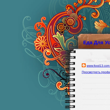
Еда Для У
www.food13.com
Просмотреть проф