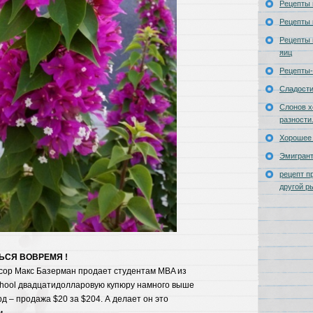
Рецепты 
Рецепты 
Рецепты 
яиц
Рецепты-
Сладост
Слонов х
разности
Хорошее 
Эмигран
рецепт п
другой р
ЬСЯ ВОВРЕМЯ !
сор Макс Базерман продает студентам MBA из
chool двадцатидолларовую купюру намного выше
д – продажа $20 за $204. А делает он это
.