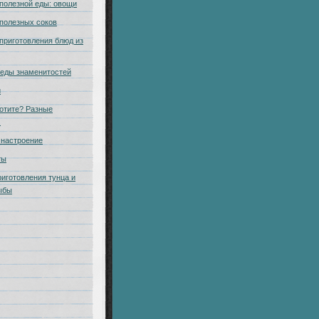
полезной еды: овощи
полезных соков
приготовления блюд из
еды знаменитостей
и
отите? Разные
.
настроение
ты
риготовления тунца и
ыбы