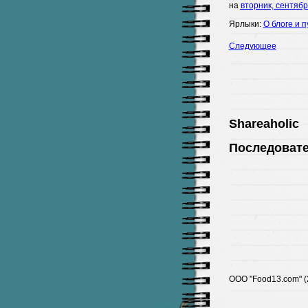
на
вторник, сентябр
Ярлыки:
О блоге и п
Следующее
Shareaholic
Последоват
ООО "Food13.com" (2