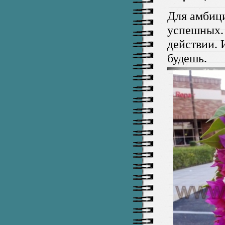
Для амбици
успешных.
действии. 
будешь.