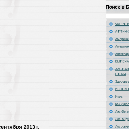
Поиск в 
VALENTIN
А ПТИЧК
Американ
Американ
Антиквар
ВЫПЕЧК
ЗАСТОЛ
СТОЛА
Здоровь
ИСПОЛН
Икра
Как укра
Лас-Вега
Лос-Анд
сентября 2013 г.
Лосось-р