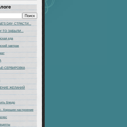
Блоге
E'S DAY- СТРАСТИ...
У-ТО ЗАБЫЛИ...
ская еда
ский завтрак
иат
А
ЬЕ-CЕРВИРОВКА
е
ЕНИЕ ЖЕЛАНИЙ
сить блюдо
с. Хорошее настроение
желес
ецепты