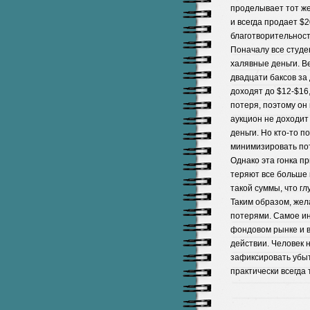
проделывает тот же
и всегда продает $
благотворительност
Поначалу все студен
халявные деньги. В
двадцати баксов за
доходят до $12-$16,
потеря, поэтому он
аукцион не доходит
деньги. Но кто-то п
минимизировать пот
Однако эта гонка пр
теряют все больше 
такой суммы, что гл
Таким образом, жел
потерями. Самое ин
фондовом рынке и в
действии. Человек н
зафиксировать убыт
практически всегда