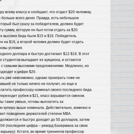
у всему классу и сообщает, что отдаст $20 человеку,
е больше всего денег. Правда, есть небольшое
который был сразу за победителем, должен будет
у сумму, которую он был готов отдать за $20.
ых высоких бида были $15 и $16. Победитель
н на $16, а второй человек должен будет отдать
ковы условия.
 одного доллара и быстро достигают $12-$16. В этот
 студентов выпадают из аукциона, и остаются
а с самыми высокими предложениями. Медленно, но
одходит к цифре $20.
ать уже невозможно, однако проиграть тоже не
авший не только ничего не получит, но еще и
латить профессору номинал своего последнего бида.
переходит рубеж в $21, класс взрывается смехом.
ы такие умные, готовы выплатить за
ю купюру выше номинала. Действительно, комично и
вает поведение держателей степени MBA.
должается и быстро доходит до 50 долларов, затем
$204 (последняя цифра – рекорд Базермана за свою
карьеру). Кстати, во время тренингов профессор