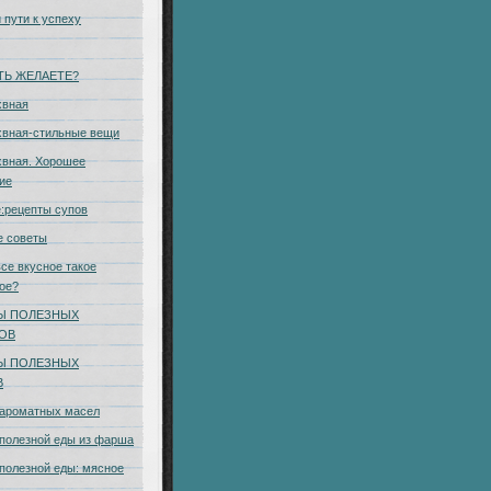
 пути к успеху
ТЬ ЖЕЛАЕТЕ?
хвная
хвная-стильные вещи
вная. Хорошее
ие
:рецепты супов
е советы
се вкусное такое
ое?
Ы ПОЛЕЗНЫХ
КОВ
Ы ПОЛЕЗНЫХ
В
 ароматных масел
полезной еды из фарша
полезной еды: мясное