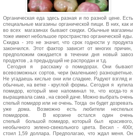
Органическая еда здесь разная и по разной цене. Есть
специальные магазины органической пищи. В них, как и
во всех магазинах бывают скидки. Обычные магазины
тоже имеют небольшое пространство органической еды.
Скидка - это не значит, что срок годности у продукта
закончился. Этот фактор зависит от многих причин,
предположим ожидается в течении дня новый завоз
продуктов , а предыдущий не распродан и т.д.
Сегодня я расскажу о помидорах. Они бывают
всевозможных сортов, чери (маленькие) разноцветные.
Не угадаешь кислые они или сладкие. Радуют взгляд и
обычные, на ветке - круглой формы. Сегодня я купила
помидор, который мне напоминал те, что когда-то я
выращивала сама , на своей даче. Можно выбрать очень
спелый помидор или не очень. Тогда он будет дозревать
уже дома. Возможно есть любители неспелых
помидоров. В корзине остался один очень
спелый большой помидор, который был красивого,
необычного зелено-свекольного цвета. Весил - 400г,
стоил 1,59 доллара. Предполагаю, что ждал меня. Он