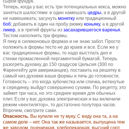
сырой фундук.
Теперь, когда
у вас есть три потенциальных кекса, можно
заняться шалостями: в один намешать
цедры
, а в другой
не намешивать; засунуть
монетку
или традиционный
боб
; добавить в один на пробу рюмку
коньяку
, а в другой
ликер
, а в третий фрукты из
засахарившегося варенья
.
Тестом наполнить три формы.
Я пеку в силиконовых формах и не знаю забот. Просто
положить в формы тесто не до краев и все. Если же у
вас традиционные формы, то надо выстлать дно и
стенки промасленной пергаментной бумагой. Теперь
разогреть духовку до 150 градусов Цельсия (300 по
Фаренгейту для американцев), поставить на решетку в
самый низ духовки ваши формы и печь до готовности.
Готовность – это когда зубочистка или спичка, воткнутые
в серединку, выйдут совершенно сухими. По рецепту, это
займет три часа, но это среднее время для обычных
плит. Если у вас духовка электрическая и вы включили
режим «вентилятор», то достаточно полутора часов.
Впрочем, смотрите сами.
Опасность.
Вы купили не ту муку. С виду она та, а на
самом деле – нет. Она так же называется, выпущена тем
же заводом, пшеничная, хлебопекарная, высший сорт,