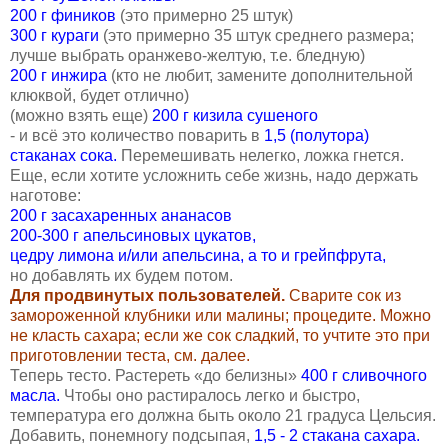
200 г фиников
(это примерно 25 штук)
300 г кураги
(это примерно 35 штук среднего размера;
лучше выбрать оранжево-желтую, т.е. бледную)
200 г инжира
(кто не любит, замените дополнительной
клюквой, будет отлично)
(можно взять еще)
200 г кизила сушеного
- и всё это количество поварить в
1,5 (полутора)
стаканах сока.
Перемешивать нелегко, ложка гнется.
Еще, если хотите усложнить себе жизнь, надо держать
наготове:
200 г засахаренных ананасов
200-300 г апельсиновых цукатов,
цедру лимона и/или апельсина, а то и грейпфрута,
но добавлять их будем потом.
Для продвинутых пользователей.
Сварите сок из
замороженной клубники или малины; процедите. Можно
не класть сахара; если же сок сладкий, то учтите это при
приготовлении теста, см. далее.
Теперь тесто. Растереть «до белизны»
400 г сливочного
масла.
Чтобы оно растиралось легко и быстро,
температура его должна быть около 21 градуса Цельсия.
Добавить, понемногу подсыпая,
1,5 - 2 стакана сахара.