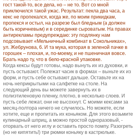
гост такой-то, все дела, но – не то. Вот со мной
приключился такой ужас. Результат:
пекла два часа, а
кекс не пропекался, когда же, по моим прикидкам,
пропекся и остыл, на разрезе был бледным (а должен
быть коричневым) и в серединке сыроватым. На правах
антирекламы предупреждаю: эту подлянку нам
подсовывает «Мельничный комбинат в Сокольниках»,
ул. Жебрунова, 6. И та мука, которая в зеленой пачке в
горошек – плохая, и, по-моему, и не пшеничная вовсе.
Брать надо ту, что в бело-красной упаковке.
Когда кексы будут готовы, надо вынуть их из духовки, и
пусть остывают. Полежат часик в формах – выньте их из
форм, и пусть себе остывают дальше. Оставьте их на
ночь неприкрытыми на салфетке на столе. На
следующий день вы можете завернуть их в
полиэтиленовую пленку, плотно, в несколько слоев. И
пусть себе лежат, они не высохнут. С моими кексами за
месяц-полтора ничего не случилось. Но можете, если
хотите, еще и пропитать их коньяком. Для этого возьмите
кулинарный шприц, а можно простой одноразовый, -
оторвать от него иглу и оставить просто помпу. Разогреть
(но не кипятить!) три рюмки коньяку в кастрюльке.