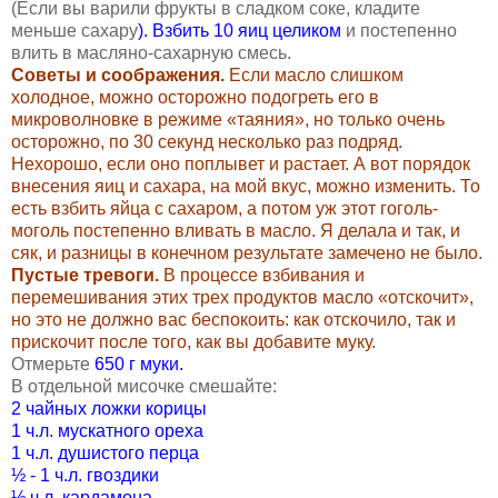
(Если вы варили фрукты в сладком соке, кладите
меньше сахару
). Взбить 10 яиц целиком
и постепенно
влить в масляно-сахарную смесь.
Советы и соображения.
Если масло слишком
холодное, можно осторожно подогреть его в
микроволновке в режиме «таяния», но только очень
осторожно, по 30 секунд несколько раз подряд.
Нехорошо, если оно поплывет и растает. А вот порядок
внесения яиц и сахара, на мой вкус, можно изменить. То
есть взбить яйца с сахаром, а потом уж этот гоголь-
моголь постепенно вливать в масло. Я делала и так, и
сяк, и разницы в конечном результате замечено не было.
Пустые тревоги.
В процессе
взбивания и
перемешивания этих трех продуктов масло «отскочит»,
но это не должно вас беспокоить: как отскочило, так и
прискочит после того, как вы добавите муку.
Отмерьте
650 г муки.
В отдельной мисочке смешайте:
2 чайных ложки корицы
1 ч.л. мускатного ореха
1 ч.л. душистого перца
½ - 1 ч.л. гвоздики
½ ч.л. кардамона