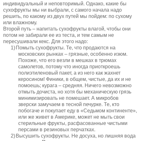
индивидуальный и неповторимый. Однако, какие бы
сухофрукты мы ни выбрали, с самого начала надо
решить, по какому из двух путей мы пойдем: по сухому
или влажному.
Второй путь – напитать сухофрукты влагой, чтобы они
потом не забирали ее из теста, и тем самым не
пересушивали кекс.
Для этого надо:
1)
Помыть сухофрукты. Те, что продаются на
московских рынках – грязные, особенно изюм.
Похоже, что его везли в мешках в трюмах
самолетов, потому что иногда приоткроешь
полиэтиленовый пакет, а из него как жахнет
керосином! Финики, в общем, чистые, да их и не
помоешь; курага – средняя. Ничего невозможно
отмыть дочиста, но хотя бы механическую грязь
минимизировать не помешает. А микробов
зверски замучаем в тесной печурке. Те, кто
побогаче и покупает еду в «Седьмом континенте»,
или же живет в Америке, может не мыть свои
стерильные фрукты, расфасованные
чистыми
персами в резиновых перчатках.
2)
Высушить сухофрукты. Не досуха, но лишняя вода