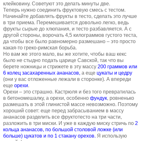
клейковину. Советуют это делать минуты две.
Теперь нужно соединить фруктовую смесь с тестом.
Начинайте добавлять фрукты в тесто, сделать это лучше
в три приема. Перемешивается довольно легко, ведь
фрукты сырые до хлюпания, и тесто разбавляется. А с
другой стороны, ворочать 4,5 килограммов густого теста,
да чтобы все было равномерно размешано – это просто
какая-то греко-римская борьба.
Но вам же этого мало, вы же хотите, чтобы ваш кекс
было не стыдно подать царице Савской, так что вы
берете ножницы и стрижете в эту массу
200 граммов или
6 колец засахаренных ананасов,
а еще
цукаты и цедру
(они у вас отложенные лежали в сторонке). А впереди
еще
орехи
.
Орехи – это страшно. Кастрюля и без того превратилась
в бетономешалку, а орехи, особенно
фундук
, ровненько
размешать в этой глинистой массе невозможно. Поэтому
хороший совет: еще перед забрасыванием в массу
ананасов разделить все фруктотесто на три части,
разложить в три миски. И уже в каждую миску стричь по
2
кольца ананасов, по большой столовой ложке (или
больше) цукатов и по 1 стакану орехов.
Я использую