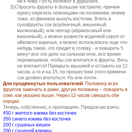
ни к чему. Пусть полежат в дуршлаге.
3)
Сбросить фрукты в большую кастрюлю, причем
курагу нарезать ножницами на половинки, инжир
тоже, из фиников вынуть косточки. Влить в
сухофрукты сок (клубничный, вишневый,
малиновый), или нектар (абрикосовый или
вишневый), а можно развести водичкой сироп от
айвового варенья, а можно использовать еще что-
нибудь такое, что придет в голову, - и поварить 5
минут все это дело на сильном огне, все время
перемешивая, чтобы сок впитался в фрукты. Весь
не впитается! Прикрыть крышкой и оставить на 12
часов, а то и на 15, по прошествии этого времени
сок должен впитаться. Ну или почти.
Для продвинутых пользователей.
Половину всех
фруктов замочить в роме, другую половину – поварить в
соке, как указано выше. Через 12 часов смешать обе
порции.
Теперь, собственно, о пропорциях. Предлагаю взять:
450 г желтого
изюма без косточек
350 синего изюма без косточек
200 г сушеных вишен
200 г сушеной клюквы