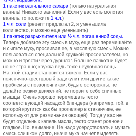
1 пакетик ванильного сахара
(только натуральная
ваниль! Никакого ванилина! Если у вас есть молотая
ваниль, то положите
1 ч.л
.)
1 ч.л. соли
(рецепт предлагал 2, я уменьшила
количество, и можно еще уменьшить)
1 пакетик разрыхлителя или ½ ч.л. погашенной соды.
Теперь добавьте эту смесь в муку, еще раз перемешайте
и сыпьте муку, просеивая ее, в масляную смесь. Можно
пользоваться специальной кружкой-просеивателем, но
можно и трясти через дуршлаг. Больше пачкотни будет,
но не страшно; кружка ведь тоже неудобная вещь.
На этой стадии становится тяжело. Если у вас
пояснично-крестцовый радикулит или другие какие
проблемы с позвоночником, будьте осторожны, не
делайте резких движений, не порвите себе спинные
мышцы. Очень хорошо перемешать тесто
соответствующей насадкой блендера (например, той, в
которой крутится как бы пропеллер в стаканчике, ее
используют для разминания овощей). Тогда у вас не
будет отдельных капель масла, тесто станет ровное и
гладкое. Но, внимание! Не надо усердствовать и мучать
смесь слишком долго, иначе мука начнет выделять