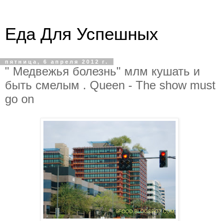
Еда Для Успешных
пятница, 6 апреля 2012 г.
" Медвежья болезнь" млм кушать и
быть смелым . Queen - The show must
go on